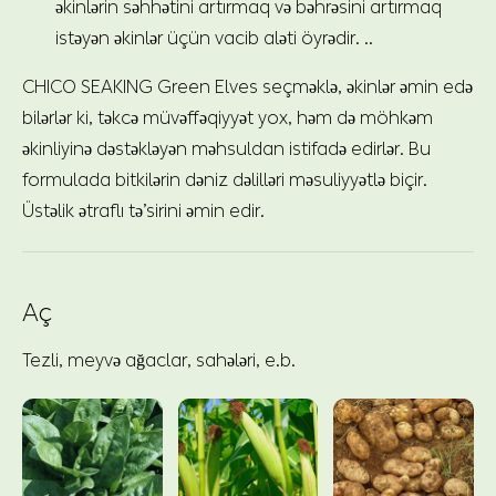
əkinlərin səhhətini artırmaq və bəhrəsini artırmaq
istəyən əkinlər üçün vacib aləti öyrədir. ..
CHICO SEAKING Green Elves seçməklə, əkinlər əmin edə
bilərlər ki, təkcə müvəffəqiyyət yox, həm də möhkəm
əkinliyinə dəstəkləyən məhsuldan istifadə edirlər. Bu
formulada bitkilərin dəniz dəlilləri məsuliyyətlə biçir.
Üstəlik ətraflı tə’sirini əmin edir.
Aç
Tezli, meyvə ağaclar, sahələri, e.b.