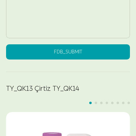
FDB_SUBMIT
TY_QK13 Çirtiz TY_QK14