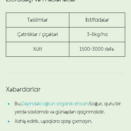
Təslimlər
İstifadələr
Çətinliklər / çiçəkləri
3-6kg/ha
Xütt
1500-3000 dəfə.
Xəbərdarlar
Bu,
Dəyindəki oğrun organik ehsanı
Soğur, quru bir
yerdə saxlamalı və günəşdən qaçınmalıdır.
Xahiş edirik, uşaqlara qarşı çıxmayın.