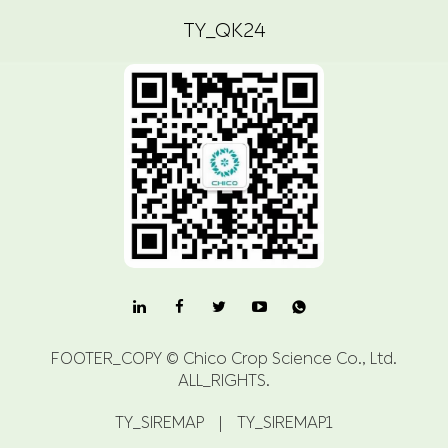
TY_QK24

FOOTER_COPY ©
Chico Crop Science Co., Ltd.
ALL_RIGHTS.
TY_SIREMAP
|
TY_SIREMAP1