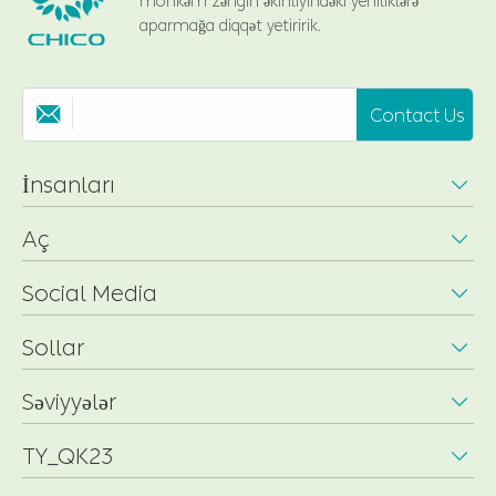
möhkəm zəngin əkinliyindəki yeniliklərə
aparmağa diqqət yetiririk.
Contact Us

İnsanları

Aç

Social Media

Sollar

Səviyyələr

TY_QK23
