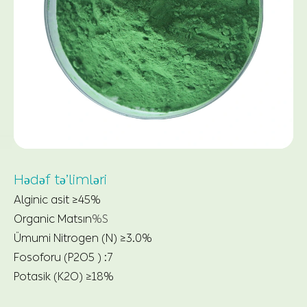
Hədəf tə’limləri
Alginic asit ≥45%
Organic Matsın
%S
Ümumi Nitrogen (N) ≥3.0%
Fosoforu (P2O5 ) :7
Potasik (K2O) ≥18%