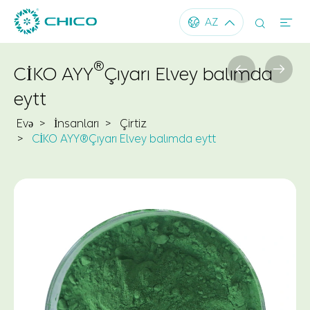




AZ
®


CİKO AYY
Çıyarı Elvey balımda
eytt
Evə
İnsanları
Çirtiz
CİKO AYY®Çıyarı Elvey balımda eytt