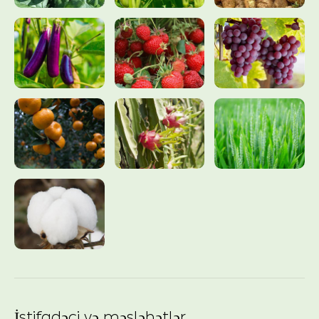
İstifadəçi və məsləhətlər