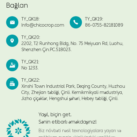
Bağlan
TY_QK18:
TY_QK19:


Info@chicocrop.com
86-0755-82181089
TY_QK20:

2202, T2 Runhong Bldg, No. 75 Meiyuan Rd, Luohu,
Shenzhen Çin.PC.518023.
TY_QK21:

No 1233.
TY_QK22:

Xinshi Town Industrial Park, Deqing County, Huzhou
City, Zhejian təbliği, Çinli. Kemikmikyali mədustriya,
Jizho çiçəklər, Hengshui şəhəri, Hebey təbliği, Çinli.
Yaşıl, biçin get.
Sənin etibarlı əməkdaşınız!
Biz növbəti nəsil texnologiyalara yayarı və