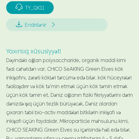

TY_QK11


Endirilənir
Yaxınlıq xüsusiyyəti
Dəyindəki oğlan polysaccharide, organik maddi kimi
fəal cəhətdən var. CHICO SeAKING Green Elves kök
inkişafını, zərərli kökləri tərcümə edə bilər. kök hüceyrələri
fəallaşdırır və kök tə’min etmək üçün kök təmin etmək
üçün kök təmin et. Dəniz oğlanın fiziki fikriyyətlərini dərin
dənizdə işıq üçün tezlik bürüyəcək, Dəniz alardan
çıxaran təbii bio-activ maddələri bitkilərin inkişafı və
inkişafı üçün faydalıdır. Mikroparticle məhsulunu kimi,
CHICO SEAKING Green Elves su içərisində həll edə bilər.
Bu, yarpaqlarını sıfıra və çeşmə istifadəsini 4 - 5 dəfə