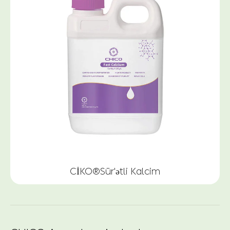
CİKO®Sür'ətli Kalcim