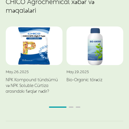
CHICO Agrochemical xəbər və
məqalələri
May.26.2025
May.19.2025
NPK Kompound tündsümü
Bio-Organic törəciz
və NPK Soluble Cürtiza
arasındakı fərqlər nədir?