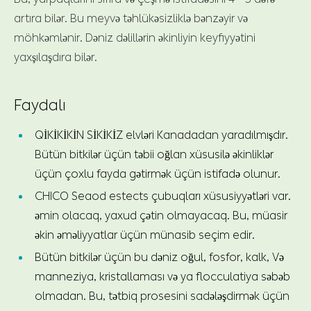
artıra bilər. Bu meyvə təhlükəsizliklə bənzəyir və
möhkəmlənir. Dəniz dəlillərin əkinliyin keyfiyyətini
yaxşılaşdıra bilər.
Faydalı
QİKİKİKİN SİKİKİZ elvləri Kanadadan yaradılmışdır.
Bütün bitkilər üçün təbii oğlan xüsusilə əkinliklər
üçün çoxlu fayda gətirmək üçün istifadə olunur.
CHICO Seaod estects çubuqları xüsusiyyətləri var.
əmin olacaq, yaxud çətin olmayacaq. Bu, müasir
əkin əməliyyatlar üçün münasib seçim edir.
Bütün bitkilər üçün bu dəniz oğul, fosfor, kalk, Və
manneziya, kristallaması və ya flocculatiya səbəb
olmadan. Bu, tətbiq prosesini sadələşdirmək üçün