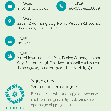
TY_QK18:
TY_QK19:


Info@chicocrop.com
86-0755-82181089
TY_QK20:

2202, T2 Runhong Bldg, No. 75 Meiyuan Rd, Luohu,
Shenzhen Çin.PC.518023.
TY_QK21:

No 1233.
TY_QK22:

Xinshi Town Industrial Park, Deqing County, Huzhou
City, Zhejian təbliği, Çinli. Kemikmikyali mədustriya,
Jizho çiçəklər, Hengshui şəhəri, Hebey təbliği, Çinli.
Yaşıl, biçin get.
Sənin etibarlı əməkdaşınız!
Biz növbəti nəsil texnologiyalara yayarı və
möhkəm zəngin əkinliyindəki yeniliklərə
aparmağa diqqət yetiririk.