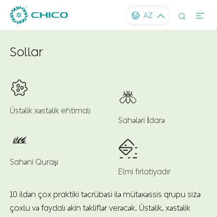




AZ
Sollar


Üstəlik xəstəlik ehtimalı
Sahələri İdarə


Sahəni Quraşı
Elmi fırlatiyadır
10 ildən çox praktiki təcrübəsi ilə mütəxəssis qrupu sizə
çoxlu və faydalı əkin təkliflər verəcək. Üstəlik, xəstəlik