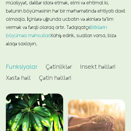
müaliyyət, dəlillər idarə etmək, elmi və ehtimal ki,
bətunin böyüməsinin hər bir mərhəmətində ehtiyatı daxil
olmaqla. İçinlərə uğrunda ucbatın və əkinlərə tə’lim
vermək və fərqli olaraq artır. Tədqiqatçıı
Bitkilərin
böyüməsi məhsulları
Xahiş edirik, sualları varsa, bizə
əlaqə saxlayın.
Funksiyalar
Çətinliklər
Insekt həllləri
Xəstə həll
Çətin həllləri