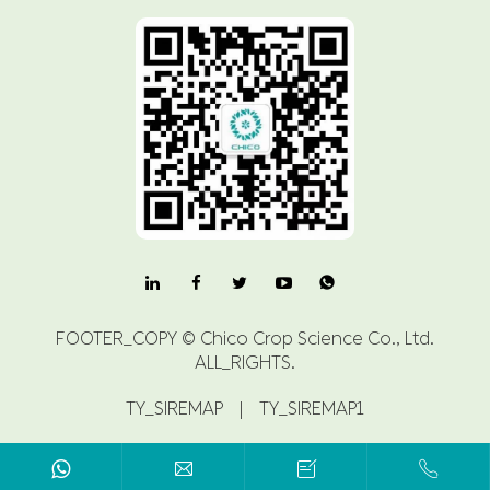

FOOTER_COPY ©
Chico Crop Science Co., Ltd.
ALL_RIGHTS.
TY_SIREMAP
|
TY_SIREMAP1


