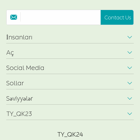
Contact Us

İnsanları

Aç

Social Media

Sollar

Səviyyələr

TY_QK23

TY_QK24