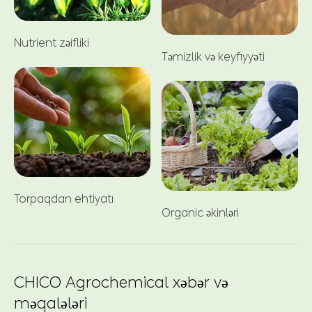
Nutrient zəifliki
Təmizlik və keyfiyyəti
Torpaqdan ehtiyatı
Organic əkinləri
CHICO Agrochemical xəbər və
məqalələri