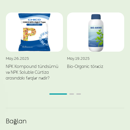
May.26.2025
May.19.2025
NPK Kompound tündsümü
Bio-Organic törəciz
və NPK Soluble Cürtiza
arasındakı fərqlər nədir?
Bağlan