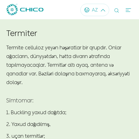




AZ
Termiter
Termite celluloz yeyən həşəratlar bir qrupdır. Onlar
ağacların, dünyyətdən, hətta divarın ətrafında
tapılmayacaqlar. Termitlər altı ayaq, antena və
qanadlar var. Bəziləri dolaşına baxmayaraq, əksəriyyəti
dolaşır.
Simtomar:
1. Buckling yaxud dağıtda;
2. Yaxud dağıdılmış,
3. uçan termitlər;