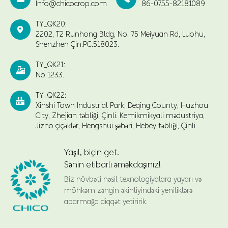
Info@chicocrop.com
86-0755-82181089
TY_QK20:

2202, T2 Runhong Bldg, No. 75 Meiyuan Rd, Luohu,
Shenzhen Çin.PC.518023.
TY_QK21:

No 1233.
TY_QK22:

Xinshi Town Industrial Park, Deqing County, Huzhou
City, Zhejian təbliği, Çinli. Kemikmikyali mədustriya,
Jizho çiçəklər, Hengshui şəhəri, Hebey təbliği, Çinli.
Yaşıl, biçin get.
Sənin etibarlı əməkdaşınız!
Biz növbəti nəsil texnologiyalara yayarı və
möhkəm zəngin əkinliyindəki yeniliklərə
aparmağa diqqət yetiririk.