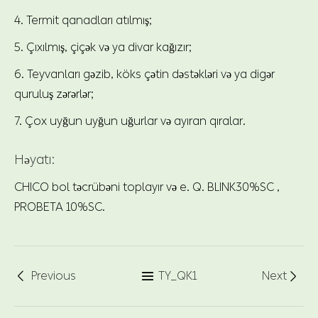
4. Termit qanadları atılmış;
5. Çıxılmış, çiçək və ya divar kağızır;
6. Teyvanları gəzib, köks çətin dəstəkləri və ya digər
quruluş zərərlər;
7. Çox uyğun uyğun uğurlar və ayıran qıralar.
Həyatı:
CHICO bol təcrübəni toplayır və e. Q. BLINK30%SC ,
PROBETA 10%SC.
Previous
TY_QK1
Next


