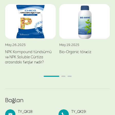
May.26.2025
May.19.2025
NPK Kompound tündsümü
Bio-Organic törəciz
və NPK Soluble Cürtiza
arasındakı fərqlər nədir?
Bağlan
TY_QK18:
TY_QK19:

