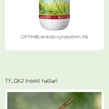
OPTIM®Lambda-cyhalothrin 5%
TY_QK2 Insekt həllləri