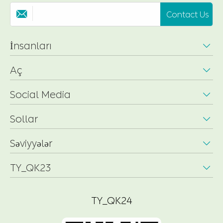
Contact Us

İnsanları

Aç

Social Media

Sollar

Səviyyələr

TY_QK23

TY_QK24